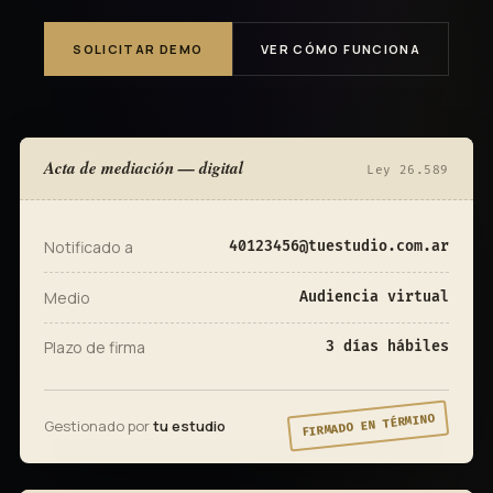
SOLICITAR DEMO
VER CÓMO FUNCIONA
Acta de mediación — digital
Ley 26.589
Notificado a
40123456@tuestudio.com.ar
Medio
Audiencia virtual
Plazo de firma
3 días hábiles
FIRMADO EN TÉRMINO
Gestionado por
tu estudio